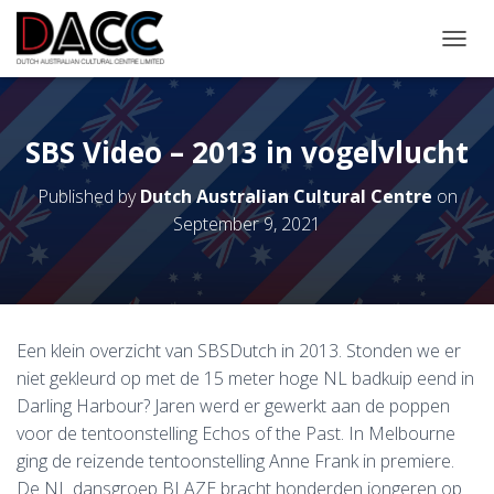
TOGGL
SBS Video – 2013 in vogelvlucht
Published by
Dutch Australian Cultural Centre
on
September 9, 2021
Een klein overzicht van SBSDutch in 2013. Stonden we er
niet gekleurd op met de 15 meter hoge NL badkuip eend in
Darling Harbour? Jaren werd er gewerkt aan de poppen
voor de tentoonstelling Echos of the Past. In Melbourne
ging de reizende tentoonstelling Anne Frank in premiere.
De NL dansgroep BLAZE bracht honderden jongeren op