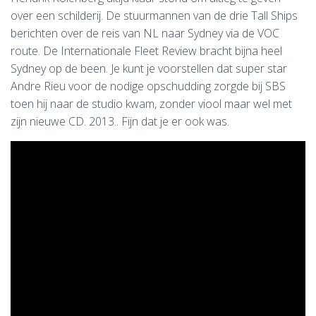
over een schilderij. De stuurmannen van de drie Tall Ships
berichten over de reis van NL naar Sydney via de VOC
route. De Internationale Fleet Review bracht bijna heel
Sydney op de been. Je kunt je voorstellen dat super star
Andre Rieu voor de nodige opschudding zorgde bij SBS
toen hij naar de studio kwam, zonder viool maar wel met
zijn nieuwe CD. 2013.. Fijn dat je er ook was.