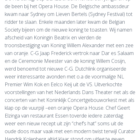
de been bij het Opera House. De Belgische ambassdeur
kwam naar Sydney om Lieven Bertels (Sydney Festival) tot
ridder te slaan. Enkele maanden later kwam de Belgian
Society bijeen om de nieuwe koning te toasten. Wij namen
afscheid van Koningin Beatrix en vierden de
troonsbestijging van Koning Willem Alexander met een zee
van oranje. C-G Jaap Frederick vertrok naar Dar es Salaam
en de Ceremonie Meester van de koning Willem Cosijn,
werd benoemd tot nieuwe C-G. Dutchlink organiseerde
weer interessante avonden met o.a de voormalige NL
Premier Wim Kok en Eelco Keij uit de VS. Uitverkochte
voorstellingen van het Nederlands Dans Theater net als de
concerten van het Koninklijk Concertgebouworkest met als
klap op de vuurpijl –een oranje Opera House. Chef Geert
Elzinga van restaurant Essen toverde iedere zaterdag
weer een nieuw recept uit zijn “chef’s hat” soms uit de
oude doos maar vaak met een modern twist terwijl Curator
Hendrik Kolenberg altijd klaar stond om uitleg te geven